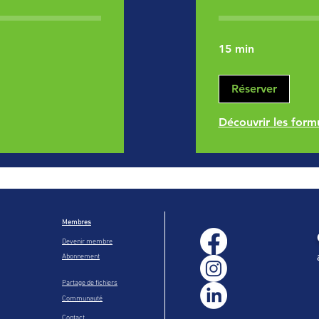
15 min
Réserver
Découvrir les form
Membres
Devenir membre
Abonnement
Partage de fichiers
Communauté
Contact