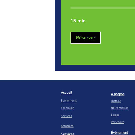
15 min
Réserver
Accueil
À propos
Évènements
Histoire
Formation
Notre Mission
Équipe
Services
Partenaire
Actualités
Évènement
Services