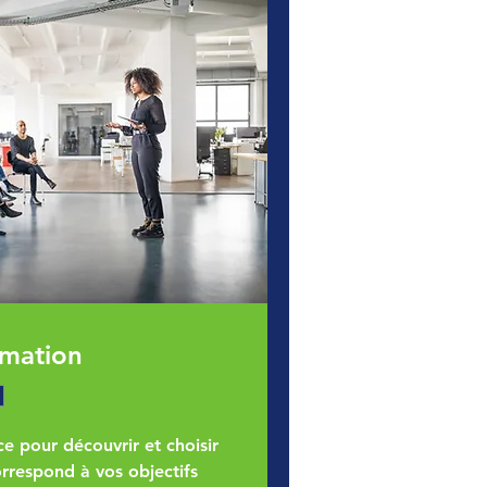
rmation
e pour découvrir et choisir
orrespond à vos objectifs