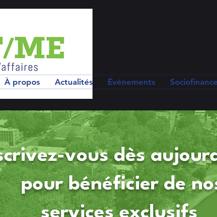
À propos
Actualités
Événements
Sociofinanc
scrivez-vous dès aujour
pour bénéficier de no
services exclusifs