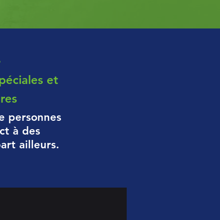
e
péciales et
res
de personnes
ct à des
rt ailleurs.